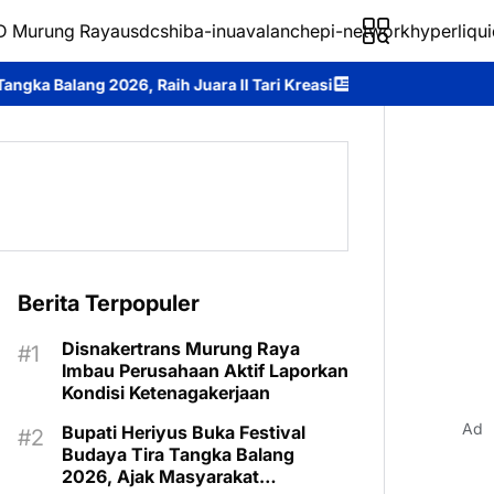
 Murung Raya
usdc
shiba-inu
avalanche
pi-network
hyperliqui
Juara II Tari Kreasi
Prestasi Membanggakan, Laung Tuhup Tempa
Berita Terpopuler
Disnakertrans Murung Raya
Imbau Perusahaan Aktif Laporkan
Kondisi Ketenagakerjaan
Ad
Bupati Heriyus Buka Festival
Budaya Tira Tangka Balang
2026, Ajak Masyarakat