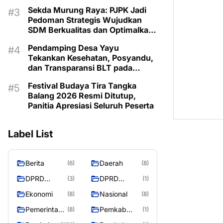
Lestarikan Budaya Dayak
Sekda Murung Raya: PJPK Jadi
Pedoman Strategis Wujudkan
SDM Berkualitas dan Optimalkan
Bonus Demografi
Pendamping Desa Yayu
Tekankan Kesehatan, Posyandu,
dan Transparansi BLT pada
Musrenbangdes Muara Sumpoi
Festival Budaya Tira Tangka
Balang 2026 Resmi Ditutup,
Panitia Apresiasi Seluruh Peserta
Label List
Berita
Daerah
(6)
(8)
DPRD
DPRD
(3)
(1)
Murung
MURUNG
Ekonomi
Nasional
(8)
(8)
Raya
RAYA
Pemerintaha
Pemkab
(8)
(1)
n
Murung Rata