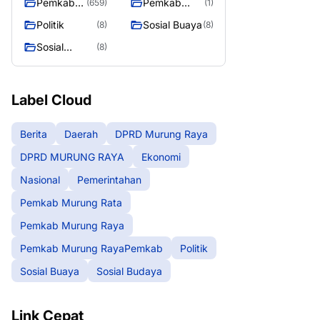
Pemkab
Pemkab
(659)
(1)
Murung
Murung
Politik
Sosial Buaya
(8)
(8)
Raya
RayaPemka
Sosial
(8)
b
Budaya
Label Cloud
Berita
Daerah
DPRD Murung Raya
DPRD MURUNG RAYA
Ekonomi
Nasional
Pemerintahan
Pemkab Murung Rata
Pemkab Murung Raya
Pemkab Murung RayaPemkab
Politik
Sosial Buaya
Sosial Budaya
Link Cepat