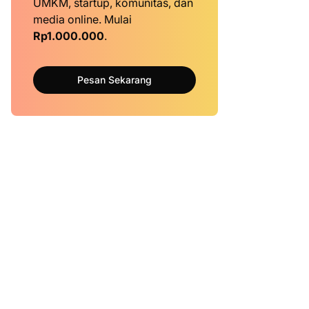
UMKM, startup, komunitas, dan
media online. Mulai
Rp1.000.000
.
Pesan Sekarang