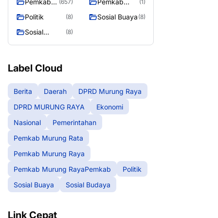
Pemkab
Pemkab
(657)
(1)
Murung
Murung
Politik
Sosial Buaya
(8)
(8)
Raya
RayaPemka
Sosial
(8)
b
Budaya
Label Cloud
Berita
Daerah
DPRD Murung Raya
DPRD MURUNG RAYA
Ekonomi
Nasional
Pemerintahan
Pemkab Murung Rata
Pemkab Murung Raya
Pemkab Murung RayaPemkab
Politik
Sosial Buaya
Sosial Budaya
Link Cepat