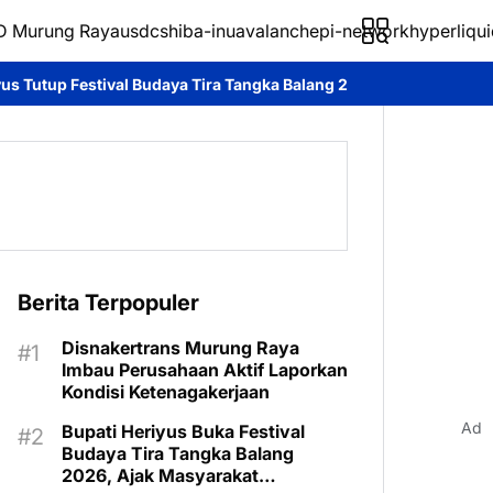
 Murung Raya
usdc
shiba-inu
avalanche
pi-network
hyperliqui
ya Tira Tangka Balang 2026, Tekankan Pentingnya Pelestarian Bud
Berita Terpopuler
Disnakertrans Murung Raya
Imbau Perusahaan Aktif Laporkan
Kondisi Ketenagakerjaan
Ad
Bupati Heriyus Buka Festival
Budaya Tira Tangka Balang
2026, Ajak Masyarakat