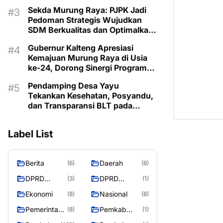
Lestarikan Budaya Dayak
Sekda Murung Raya: PJPK Jadi
Pedoman Strategis Wujudkan
SDM Berkualitas dan Optimalkan
Bonus Demografi
Gubernur Kalteng Apresiasi
Kemajuan Murung Raya di Usia
ke-24, Dorong Sinergi Program
untuk Kesejahteraan Masyarakat
Pendamping Desa Yayu
Tekankan Kesehatan, Posyandu,
dan Transparansi BLT pada
Musrenbangdes Muara Sumpoi
Label List
Berita
Daerah
(6)
(8)
DPRD
DPRD
(3)
(1)
Murung
MURUNG
Ekonomi
Nasional
(8)
(8)
Raya
RAYA
Pemerintaha
Pemkab
(8)
(1)
n
Murung Rata