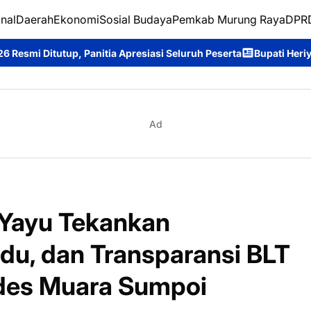
nal
Daerah
Ekonomi
Sosial Budaya
Pemkab Murung Raya
DPRD
a Apresiasi Seluruh Peserta
Bupati Heriyus Tutup Festival Buda
Ad
Yayu Tekankan
du, dan Transparansi BLT
des Muara Sumpoi