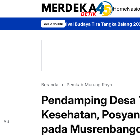
Home
Nasio
Festival Budaya Tira Tangka Balang 2026 Resmi Ditutup, Paniti
BERITA HARI INI
Beranda
Pemkab Murung Raya
Pendamping Desa 
Kesehatan, Posyan
Ad
pada Musrenbang