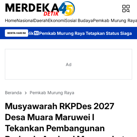
Home
Nasional
Daerah
Ekonomi
Sosial Budaya
Pemkab Murung Ray
Pemkab Murung Raya Tetapkan Status Siaga Darurat Karhutla, A
BERITA HARI INI
Ad
Beranda
Pemkab Murung Raya
Musyawarah RKPDes 2027
Desa Muara Maruwei I
Tekankan Pembangunan