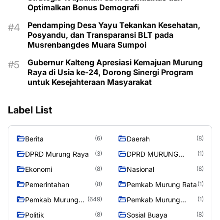
Optimalkan Bonus Demografi
Pendamping Desa Yayu Tekankan Kesehatan,
Posyandu, dan Transparansi BLT pada
Musrenbangdes Muara Sumpoi
Gubernur Kalteng Apresiasi Kemajuan Murung
Raya di Usia ke-24, Dorong Sinergi Program
untuk Kesejahteraan Masyarakat
Label List
Berita
Daerah
(6)
(8)
DPRD Murung Raya
DPRD MURUNG
(3)
(1)
RAYA
Ekonomi
Nasional
(8)
(8)
Pemerintahan
Pemkab Murung Rata
(8)
(1)
Pemkab Murung
Pemkab Murung
(649)
(1)
Raya
RayaPemkab
Politik
Sosial Buaya
(8)
(8)