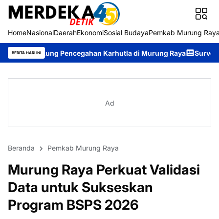
Home
Nasional
Daerah
Ekonomi
Sosial Budaya
Pemkab Murung Ray
 Pencegahan Karhutla di Murung Raya
Survei Kepuasan Masyara
BERITA HARI INI
Ad
Beranda
Pemkab Murung Raya
Murung Raya Perkuat Validasi
Data untuk Sukseskan
Program BSPS 2026