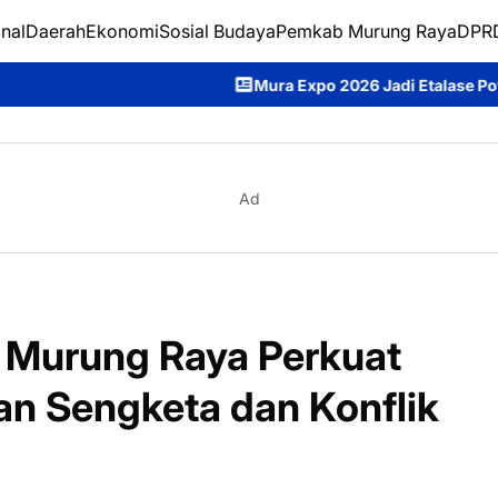
nal
Daerah
Ekonomi
Sosial Budaya
Pemkab Murung Raya
DPRD
Mura Expo 2026 Jadi Etalase Potensi Daerah, Heriyus 
Ad
 Murung Raya Perkuat
n Sengketa dan Konflik