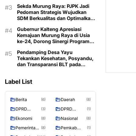
Lestarikan Budaya Dayak
Sekda Murung Raya: PJPK Jadi
Pedoman Strategis Wujudkan
SDM Berkualitas dan Optimalkan
Bonus Demografi
Gubernur Kalteng Apresiasi
Kemajuan Murung Raya di Usia
ke-24, Dorong Sinergi Program
untuk Kesejahteraan Masyarakat
Pendamping Desa Yayu
Tekankan Kesehatan, Posyandu,
dan Transparansi BLT pada
Musrenbangdes Muara Sumpoi
Label List
Berita
Daerah
(6)
(8)
DPRD
DPRD
(3)
(1)
Murung
MURUNG
Ekonomi
Nasional
(8)
(8)
Raya
RAYA
Pemerintaha
Pemkab
(8)
(1)
n
Murung Rata