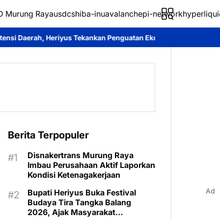
 Murung Raya
usdc
shiba-inu
avalanche
pi-network
hyperliqui
Tekankan Penguatan Ekonomi Masyarakat
Roy Chahyadi: Mura Ex
Berita Terpopuler
Disnakertrans Murung Raya
Imbau Perusahaan Aktif Laporkan
Kondisi Ketenagakerjaan
Ad
Bupati Heriyus Buka Festival
Budaya Tira Tangka Balang
2026, Ajak Masyarakat