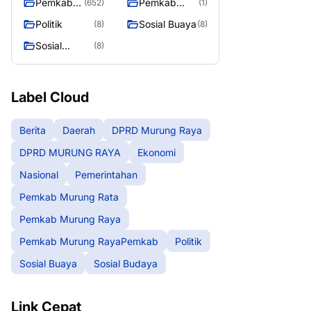
Pemkab
Pemkab
(652)
(1)
Murung
Murung
Politik
Sosial Buaya
(8)
(8)
Raya
RayaPemka
Sosial
(8)
b
Budaya
Label Cloud
Berita
Daerah
DPRD Murung Raya
DPRD MURUNG RAYA
Ekonomi
Nasional
Pemerintahan
Pemkab Murung Rata
Pemkab Murung Raya
Pemkab Murung RayaPemkab
Politik
Sosial Buaya
Sosial Budaya
Link Cepat