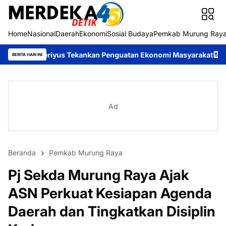
Home
Nasional
Daerah
Ekonomi
Sosial Budaya
Pemkab Murung Ray
us Tekankan Penguatan Ekonomi Masyarakat
Roy Chahyadi: Mura
BERITA HARI INI
Ad
Beranda
Pemkab Murung Raya
Pj Sekda Murung Raya Ajak
ASN Perkuat Kesiapan Agenda
Daerah dan Tingkatkan Disiplin