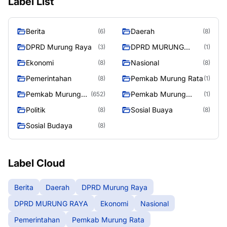
Label List
Berita
Daerah
(6)
(8)
DPRD Murung Raya
DPRD MURUNG
(3)
(1)
RAYA
Ekonomi
Nasional
(8)
(8)
Pemerintahan
Pemkab Murung Rata
(8)
(1)
Pemkab Murung
Pemkab Murung
(652)
(1)
Raya
RayaPemkab
Politik
Sosial Buaya
(8)
(8)
Sosial Budaya
(8)
Label Cloud
Berita
Daerah
DPRD Murung Raya
DPRD MURUNG RAYA
Ekonomi
Nasional
Pemerintahan
Pemkab Murung Rata