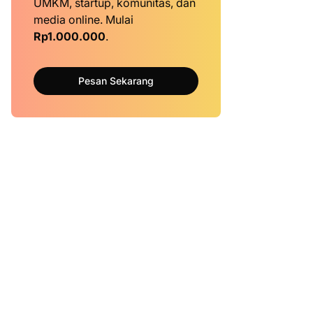
UMKM, startup, komunitas, dan
media online. Mulai
Rp1.000.000
.
Pesan Sekarang