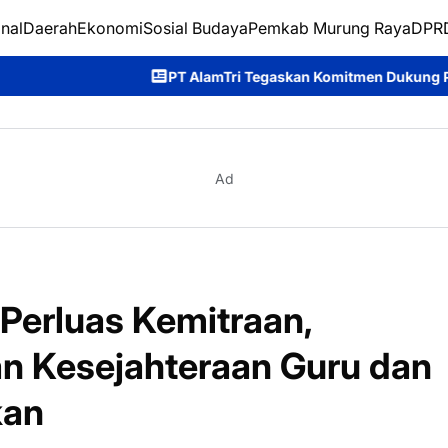
nal
Daerah
Ekonomi
Sosial Budaya
Pemkab Murung Raya
DPRD
PT AlamTri Tegaskan Komitmen Dukung Pencegahan Karhutla di
Ad
Perluas Kemitraan,
n Kesejahteraan Guru dan
kan