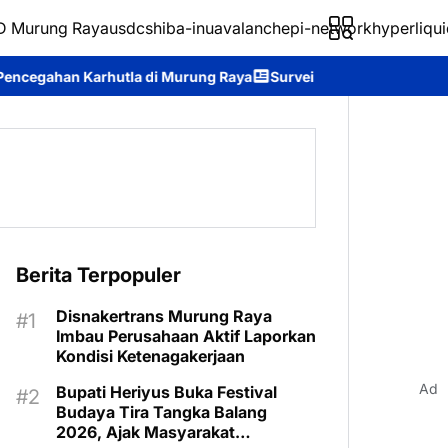
 Murung Raya
usdc
shiba-inu
avalanche
pi-network
hyperliqui
 Murung Raya
Survei Kepuasan Masyarakat Buktikan Kinerja Dis
Berita Terpopuler
Disnakertrans Murung Raya
Imbau Perusahaan Aktif Laporkan
Kondisi Ketenagakerjaan
Ad
Bupati Heriyus Buka Festival
Budaya Tira Tangka Balang
2026, Ajak Masyarakat