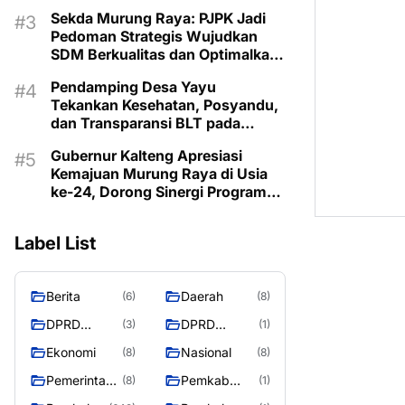
Lestarikan Budaya Dayak
Sekda Murung Raya: PJPK Jadi
Pedoman Strategis Wujudkan
SDM Berkualitas dan Optimalkan
Bonus Demografi
Pendamping Desa Yayu
Tekankan Kesehatan, Posyandu,
dan Transparansi BLT pada
Musrenbangdes Muara Sumpoi
Gubernur Kalteng Apresiasi
Kemajuan Murung Raya di Usia
ke-24, Dorong Sinergi Program
untuk Kesejahteraan Masyarakat
Label List
Berita
Daerah
(6)
(8)
DPRD
DPRD
(3)
(1)
Murung
MURUNG
Ekonomi
Nasional
(8)
(8)
Raya
RAYA
Pemerintaha
Pemkab
(8)
(1)
n
Murung Rata