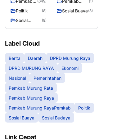
Pemkab
Pemkab
(649)
(1)
Murung
Murung
Politik
Sosial Buaya
(8)
(8)
Raya
RayaPemka
Sosial
(8)
b
Budaya
Label Cloud
Berita
Daerah
DPRD Murung Raya
DPRD MURUNG RAYA
Ekonomi
Nasional
Pemerintahan
Pemkab Murung Rata
Pemkab Murung Raya
Pemkab Murung RayaPemkab
Politik
Sosial Buaya
Sosial Budaya
Link Cepat