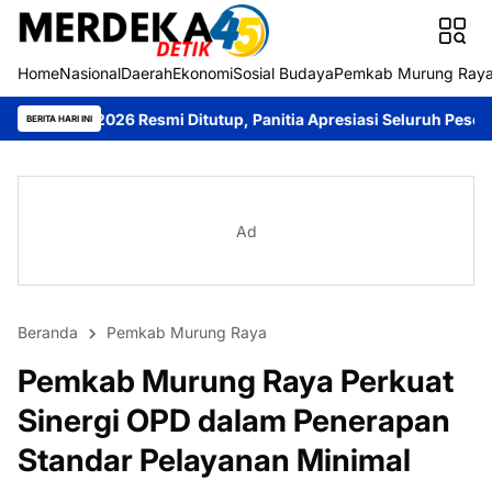
Home
Nasional
Daerah
Ekonomi
Sosial Budaya
Pemkab Murung Ray
6 Resmi Ditutup, Panitia Apresiasi Seluruh Peserta
Bupati Heriy
BERITA HARI INI
Ad
Beranda
Pemkab Murung Raya
Pemkab Murung Raya Perkuat
Sinergi OPD dalam Penerapan
Standar Pelayanan Minimal