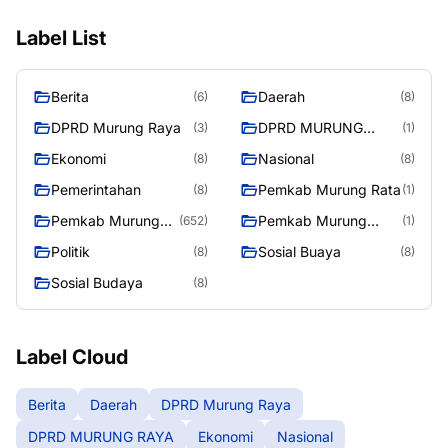
Label List
Berita
Daerah
(6)
(8)
DPRD Murung Raya
DPRD MURUNG
(3)
(1)
RAYA
Ekonomi
Nasional
(8)
(8)
Pemerintahan
Pemkab Murung Rata
(8)
(1)
Pemkab Murung
Pemkab Murung
(652)
(1)
Raya
RayaPemkab
Politik
Sosial Buaya
(8)
(8)
Sosial Budaya
(8)
Label Cloud
Berita
Daerah
DPRD Murung Raya
DPRD MURUNG RAYA
Ekonomi
Nasional