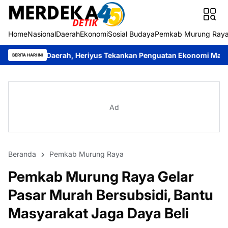
Home
Nasional
Daerah
Ekonomi
Sosial Budaya
Pemkab Murung Ray
erah, Heriyus Tekankan Penguatan Ekonomi Masyarakat
Roy Chah
BERITA HARI INI
Ad
Beranda
Pemkab Murung Raya
Pemkab Murung Raya Gelar
Pasar Murah Bersubsidi, Bantu
Masyarakat Jaga Daya Beli