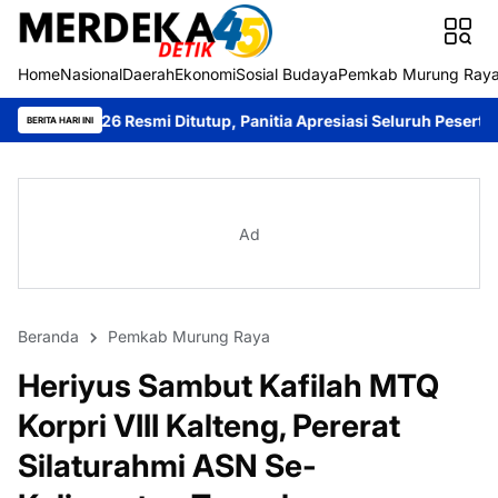
Home
Nasional
Daerah
Ekonomi
Sosial Budaya
Pemkab Murung Ray
smi Ditutup, Panitia Apresiasi Seluruh Peserta
Bupati Heriyus T
BERITA HARI INI
Ad
Beranda
Pemkab Murung Raya
Heriyus Sambut Kafilah MTQ
Korpri VIII Kalteng, Pererat
Silaturahmi ASN Se-