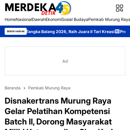
Home
Nasional
Daerah
Ekonomi
Sosial Budaya
Pemkab Murung Ray
a Balang 2026, Raih Juara II Tari Kreasi
Prestasi Membanggakan,
BERITA HARI INI
Ad
Beranda
Pemkab Murung Raya
Disnakertrans Murung Raya
Gelar Pelatihan Kompetensi
Batch II, Dorong Masyarakat