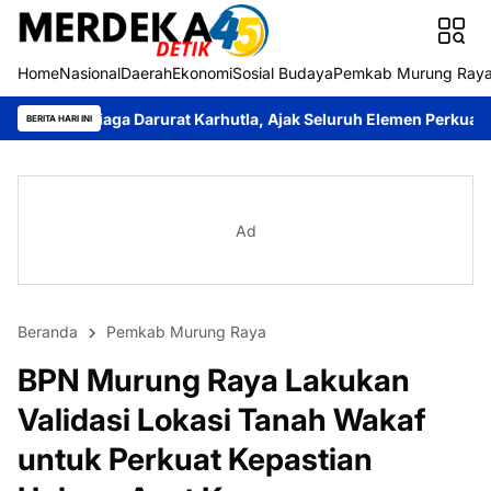
Home
Nasional
Daerah
Ekonomi
Sosial Budaya
Pemkab Murung Ray
arurat Karhutla, Ajak Seluruh Elemen Perkuat Pencegahan
Kant
BERITA HARI INI
Ad
Beranda
Pemkab Murung Raya
BPN Murung Raya Lakukan
Validasi Lokasi Tanah Wakaf
untuk Perkuat Kepastian