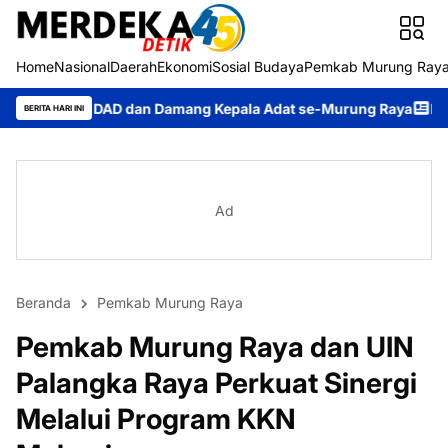
Home
Nasional
Daerah
Ekonomi
Sosial Budaya
Pemkab Murung Ray
AD dan Damang Kepala Adat se-Murung Raya
Murung Raya Naik 
BERITA HARI INI
Ad
Beranda
Pemkab Murung Raya
Pemkab Murung Raya dan UIN
Palangka Raya Perkuat Sinergi
Melalui Program KKN