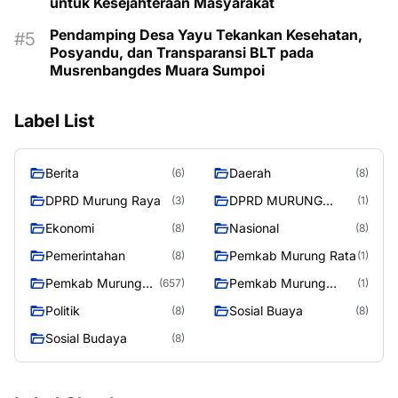
untuk Kesejahteraan Masyarakat
Pendamping Desa Yayu Tekankan Kesehatan,
Posyandu, dan Transparansi BLT pada
Musrenbangdes Muara Sumpoi
Label List
Berita
Daerah
(6)
(8)
DPRD Murung Raya
DPRD MURUNG
(3)
(1)
RAYA
Ekonomi
Nasional
(8)
(8)
Pemerintahan
Pemkab Murung Rata
(8)
(1)
Pemkab Murung
Pemkab Murung
(657)
(1)
Raya
RayaPemkab
Politik
Sosial Buaya
(8)
(8)
Sosial Budaya
(8)