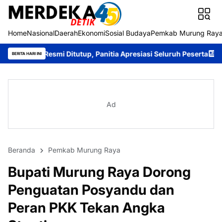
Home
Nasional
Daerah
Ekonomi
Sosial Budaya
Pemkab Murung Ray
 Ditutup, Panitia Apresiasi Seluruh Peserta
Bupati Heriyus Tut
BERITA HARI INI
Ad
Beranda
Pemkab Murung Raya
Bupati Murung Raya Dorong
Penguatan Posyandu dan
Peran PKK Tekan Angka