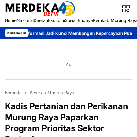
Home
Nasional
Daerah
Ekonomi
Sosial Budaya
Pemkab Murung Ray
asi Jadi Kunci Membangun Kepercayaan Publik
Pemkab Murung 
BERITA HARI INI
Ad
Beranda
Pemkab Murung Raya
Kadis Pertanian dan Perikanan
Murung Raya Paparkan
Program Prioritas Sektor