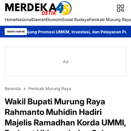
Home
Nasional
Daerah
Ekonomi
Sosial Budaya
Pemkab Murung Ray
g Promosi UMKM, Investasi, dan Pelayanan Publik
Bupati Heri
BERITA HARI INI
Ad
Beranda
Pemkab Murung Raya
Wakil Bupati Murung Raya
Rahmanto Muhidin Hadiri
Majelis Ramadhan Korda UMMI,