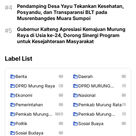
Pendamping Desa Yayu Tekankan Kesehatan,
Posyandu, dan Transparansi BLT pada
Musrenbangdes Muara Sumpoi
Gubernur Kalteng Apresiasi Kemajuan Murung
Raya di Usia ke-24, Dorong Sinergi Program
untuk Kesejahteraan Masyarakat
Label List
Berita
Daerah
(6)
(8)
DPRD Murung Raya
DPRD MURUNG
(3)
(1)
RAYA
Ekonomi
Nasional
(8)
(8)
Pemerintahan
Pemkab Murung Rata
(8)
(1)
Pemkab Murung
Pemkab Murung
(651)
(1)
Raya
RayaPemkab
Politik
Sosial Buaya
(8)
(8)
Sosial Budaya
(8)