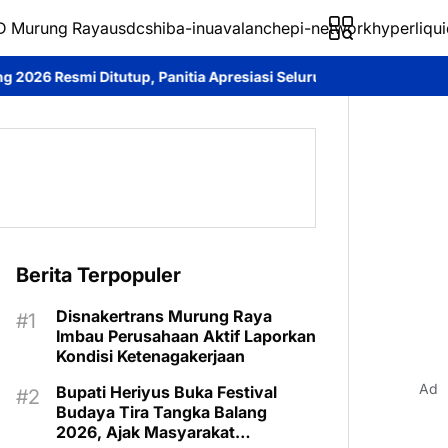
 Murung Raya
usdc
shiba-inu
avalanche
pi-network
hyperliqui
anitia Apresiasi Seluruh Peserta
Bupati Heriyus Tutup Festival
Berita Terpopuler
Disnakertrans Murung Raya
Imbau Perusahaan Aktif Laporkan
Kondisi Ketenagakerjaan
Ad
Bupati Heriyus Buka Festival
Budaya Tira Tangka Balang
2026, Ajak Masyarakat