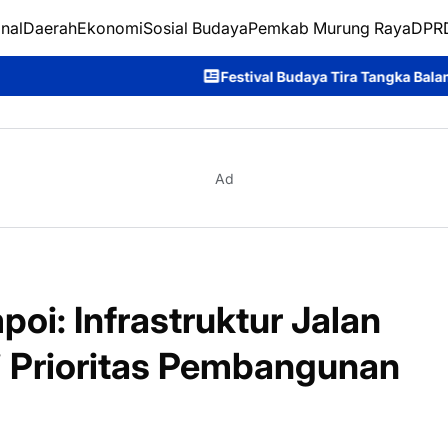
nal
Daerah
Ekonomi
Sosial Budaya
Pemkab Murung Raya
DPRD
Festival Budaya Tira Tangka Balang 2026 Resmi Ditutup, P
Ad
i: Infrastruktur Jalan
 Prioritas Pembangunan