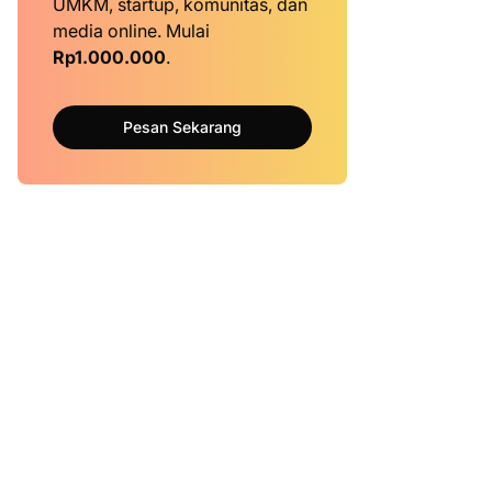
UMKM, startup, komunitas, dan
media online. Mulai
Rp1.000.000
.
Pesan Sekarang