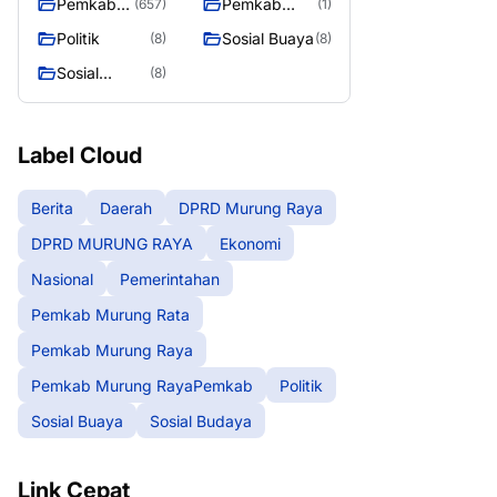
Pemkab
Pemkab
(657)
(1)
Murung
Murung
Politik
Sosial Buaya
(8)
(8)
Raya
RayaPemka
Sosial
(8)
b
Budaya
Label Cloud
Berita
Daerah
DPRD Murung Raya
DPRD MURUNG RAYA
Ekonomi
Nasional
Pemerintahan
Pemkab Murung Rata
Pemkab Murung Raya
Pemkab Murung RayaPemkab
Politik
Sosial Buaya
Sosial Budaya
Link Cepat