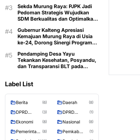
Lestarikan Budaya Dayak
Sekda Murung Raya: PJPK Jadi
Pedoman Strategis Wujudkan
SDM Berkualitas dan Optimalkan
Bonus Demografi
Gubernur Kalteng Apresiasi
Kemajuan Murung Raya di Usia
ke-24, Dorong Sinergi Program
untuk Kesejahteraan Masyarakat
Pendamping Desa Yayu
Tekankan Kesehatan, Posyandu,
dan Transparansi BLT pada
Musrenbangdes Muara Sumpoi
Label List
Berita
Daerah
(6)
(8)
DPRD
DPRD
(3)
(1)
Murung
MURUNG
Ekonomi
Nasional
(8)
(8)
Raya
RAYA
Pemerintaha
Pemkab
(8)
(1)
n
Murung Rata