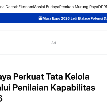
nal
Daerah
Ekonomi
Sosial Budaya
Pemkab Murung Raya
DPRD
Mura Expo 2026 Jadi Etalase Potensi Daerah, Heriyus Tekan
Ad
a Perkuat Tata Kelola
ui Penilaian Kapabilitas
6