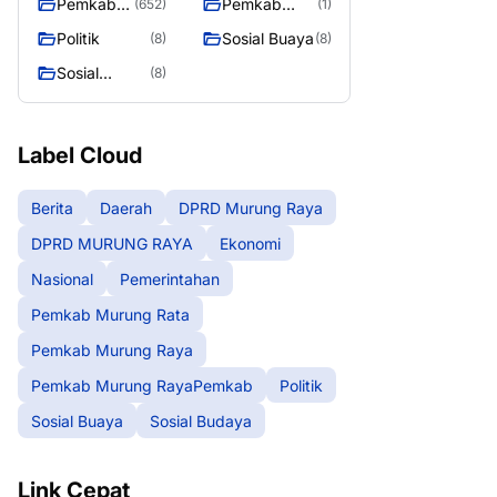
Pemkab
Pemkab
(652)
(1)
Murung
Murung
Politik
Sosial Buaya
(8)
(8)
Raya
RayaPemka
Sosial
(8)
b
Budaya
Label Cloud
Berita
Daerah
DPRD Murung Raya
DPRD MURUNG RAYA
Ekonomi
Nasional
Pemerintahan
Pemkab Murung Rata
Pemkab Murung Raya
Pemkab Murung RayaPemkab
Politik
Sosial Buaya
Sosial Budaya
Link Cepat