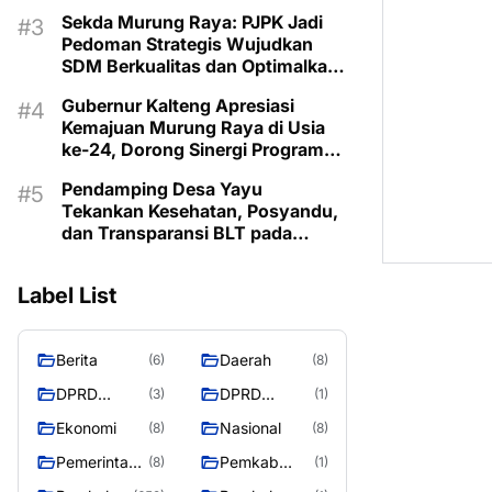
Lestarikan Budaya Dayak
Sekda Murung Raya: PJPK Jadi
Pedoman Strategis Wujudkan
SDM Berkualitas dan Optimalkan
Bonus Demografi
Gubernur Kalteng Apresiasi
Kemajuan Murung Raya di Usia
ke-24, Dorong Sinergi Program
untuk Kesejahteraan Masyarakat
Pendamping Desa Yayu
Tekankan Kesehatan, Posyandu,
dan Transparansi BLT pada
Musrenbangdes Muara Sumpoi
Label List
Berita
Daerah
(6)
(8)
DPRD
DPRD
(3)
(1)
Murung
MURUNG
Ekonomi
Nasional
(8)
(8)
Raya
RAYA
Pemerintaha
Pemkab
(8)
(1)
n
Murung Rata