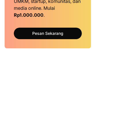
UMKM, startup, komunitas, dan
media online. Mulai
Rp1.000.000
.
Pesan Sekarang