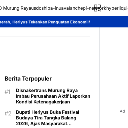
 Murung Raya
usdc
shiba-inu
avalanche
pi-network
hyperliqui
kan Penguatan Ekonomi Masyarakat
Roy Chahyadi: Mura Expo 202
Berita Terpopuler
Disnakertrans Murung Raya
Imbau Perusahaan Aktif Laporkan
Kondisi Ketenagakerjaan
Ad
Bupati Heriyus Buka Festival
Budaya Tira Tangka Balang
2026, Ajak Masyarakat