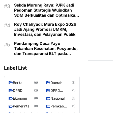
Lestarikan Budaya Dayak
Sekda Murung Raya: PJPK Jadi
Pedoman Strategis Wujudkan
SDM Berkualitas dan Optimalkan
Bonus Demografi
Roy Chahyadi: Mura Expo 2026
Jadi Ajang Promosi UMKM,
Investasi, dan Pelayanan Publik
Pendamping Desa Yayu
Tekankan Kesehatan, Posyandu,
dan Transparansi BLT pada
Musrenbangdes Muara Sumpoi
Label List
Berita
Daerah
(6)
(8)
DPRD
DPRD
(3)
(1)
Murung
MURUNG
Ekonomi
Nasional
(8)
(8)
Raya
RAYA
Pemerintaha
Pemkab
(8)
(1)
n
Murung Rata