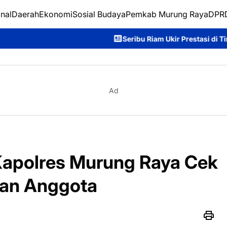
nal
Daerah
Ekonomi
Sosial Budaya
Pemkab Murung Raya
DPRD
Seribu Riam Ukir Prestasi di Tira Tangka Balang 2026, R
Ad
Kapolres Murung Raya Cek
an Anggota