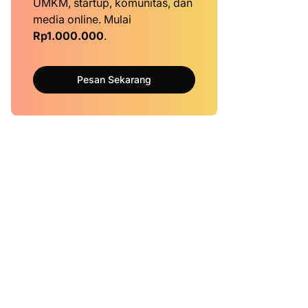
UMKM, startup, komunitas, dan
media online. Mulai
Rp1.000.000
.
Pesan Sekarang