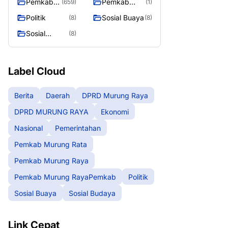
Pemkab
Pemkab
(659)
(1)
Murung
Murung
Politik
Sosial Buaya
(8)
(8)
Raya
RayaPemka
Sosial
(8)
b
Budaya
Label Cloud
Berita
Daerah
DPRD Murung Raya
DPRD MURUNG RAYA
Ekonomi
Nasional
Pemerintahan
Pemkab Murung Rata
Pemkab Murung Raya
Pemkab Murung RayaPemkab
Politik
Sosial Buaya
Sosial Budaya
Link Cepat