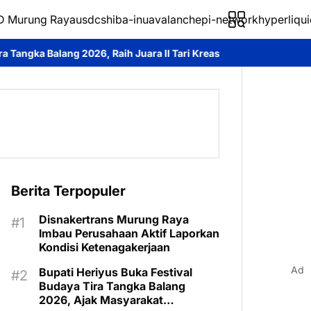
 Murung Raya
usdc
shiba-inu
avalanche
pi-network
hyperliqui
aih Juara II Tari Kreasi
Prestasi Membanggakan, Laung Tuhup T
Berita Terpopuler
Disnakertrans Murung Raya
Imbau Perusahaan Aktif Laporkan
Kondisi Ketenagakerjaan
Ad
Bupati Heriyus Buka Festival
Budaya Tira Tangka Balang
2026, Ajak Masyarakat