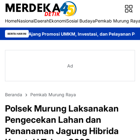
Home
Nasional
Daerah
Ekonomi
Sosial Budaya
Pemkab Murung Ray
g Promosi UMKM, Investasi, dan Pelayanan Publik
Bupati Heri
BERITA HARI INI
Ad
Beranda
Pemkab Murung Raya
Polsek Murung Laksanakan
Pengecekan Lahan dan
Penanaman Jagung Hibrida