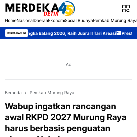
Home
Nasional
Daerah
Ekonomi
Sosial Budaya
Pemkab Murung Ray
 Balang 2026, Raih Juara II Tari Kreasi
Prestasi Membanggakan, 
BERITA HARI INI
Ad
Beranda
Pemkab Murung Raya
Wabup ingatkan rancangan
awal RKPD 2027 Murung Raya
harus berbasis penguatan