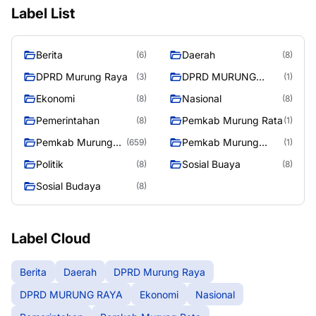
Label List
Berita
Daerah
(6)
(8)
DPRD Murung Raya
DPRD MURUNG
(3)
(1)
RAYA
Ekonomi
Nasional
(8)
(8)
Pemerintahan
Pemkab Murung Rata
(8)
(1)
Pemkab Murung
Pemkab Murung
(659)
(1)
Raya
RayaPemkab
Politik
Sosial Buaya
(8)
(8)
Sosial Budaya
(8)
Label Cloud
Berita
Daerah
DPRD Murung Raya
DPRD MURUNG RAYA
Ekonomi
Nasional