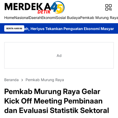
Home
Nasional
Daerah
Ekonomi
Sosial Budaya
Pemkab Murung Ray
, Heriyus Tekankan Penguatan Ekonomi Masyarakat
Roy Chahyadi
BERITA HARI INI
Ad
Beranda
Pemkab Murung Raya
Pemkab Murung Raya Gelar
Kick Off Meeting Pembinaan
dan Evaluasi Statistik Sektoral