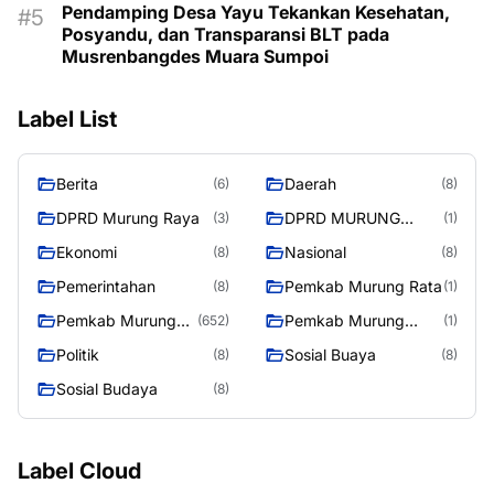
Pendamping Desa Yayu Tekankan Kesehatan,
Posyandu, dan Transparansi BLT pada
Musrenbangdes Muara Sumpoi
Label List
Berita
Daerah
(6)
(8)
DPRD Murung Raya
DPRD MURUNG
(3)
(1)
RAYA
Ekonomi
Nasional
(8)
(8)
Pemerintahan
Pemkab Murung Rata
(8)
(1)
Pemkab Murung
Pemkab Murung
(652)
(1)
Raya
RayaPemkab
Politik
Sosial Buaya
(8)
(8)
Sosial Budaya
(8)
Label Cloud