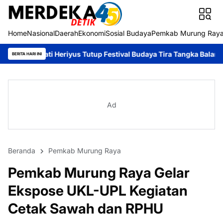
Home
Nasional
Daerah
Ekonomi
Sosial Budaya
Pemkab Murung Ray
 Heriyus Tutup Festival Budaya Tira Tangka Balang 2026, Tekanka
BERITA HARI INI
Ad
Beranda
Pemkab Murung Raya
Pemkab Murung Raya Gelar
Ekspose UKL-UPL Kegiatan
Cetak Sawah dan RPHU