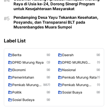
Raya di Usia ke-24, Dorong Sinergi Program
untuk Kesejahteraan Masyarakat
Pendamping Desa Yayu Tekankan Kesehatan,
Posyandu, dan Transparansi BLT pada
Musrenbangdes Muara Sumpoi
Label List
Berita
Daerah
(6)
(8)
DPRD Murung Raya
DPRD MURUNG
(3)
(1)
RAYA
Ekonomi
Nasional
(8)
(8)
Pemerintahan
Pemkab Murung Rata
(8)
(1)
Pemkab Murung
Pemkab Murung
(657)
(1)
Raya
RayaPemkab
Politik
Sosial Buaya
(8)
(8)
Sosial Budaya
(8)