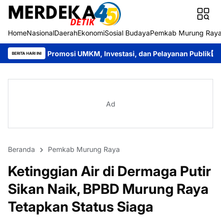
Home
Nasional
Daerah
Ekonomi
Sosial Budaya
Pemkab Murung Ray
mosi UMKM, Investasi, dan Pelayanan Publik
Bupati Heriyus B
BERITA HARI INI
Ad
Beranda
Pemkab Murung Raya
Ketinggian Air di Dermaga Putir
Sikan Naik, BPBD Murung Raya
Tetapkan Status Siaga