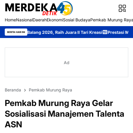
Home
Nasional
Daerah
Ekonomi
Sosial Budaya
Pemkab Murung Ray
lang 2026, Raih Juara II Tari Kreasi
Prestasi Membanggakan, Lau
BERITA HARI INI
Ad
Beranda
Pemkab Murung Raya
Pemkab Murung Raya Gelar
Sosialisasi Manajemen Talenta
ASN