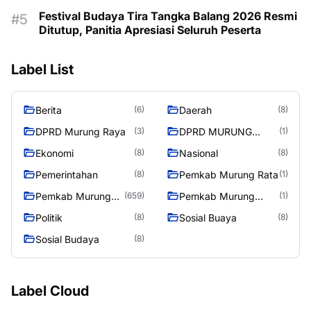
Festival Budaya Tira Tangka Balang 2026 Resmi
Ditutup, Panitia Apresiasi Seluruh Peserta
Label List
Berita
Daerah
(6)
(8)
DPRD Murung Raya
DPRD MURUNG
(3)
(1)
RAYA
Ekonomi
Nasional
(8)
(8)
Pemerintahan
Pemkab Murung Rata
(8)
(1)
Pemkab Murung
Pemkab Murung
(659)
(1)
Raya
RayaPemkab
Politik
Sosial Buaya
(8)
(8)
Sosial Budaya
(8)
Label Cloud