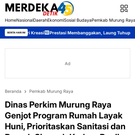
Home
Nasional
Daerah
Ekonomi
Sosial Budaya
Pemkab Murung Ray
easi
Prestasi Membanggakan, Laung Tuhup Tempati Peringkat K
BERITA HARI INI
Ad
Beranda
Pemkab Murung Raya
Dinas Perkim Murung Raya
Genjot Program Rumah Layak
Huni, Prioritaskan Sanitasi dan