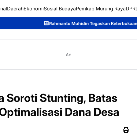
nal
Daerah
Ekonomi
Sosial Budaya
Pemkab Murung Raya
DPRD
ahmanto Muhidin Tegaskan Keterbukaan Informasi Jadi Kunci 
Ad
Soroti Stunting, Batas
 Optimalisasi Dana Desa