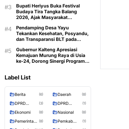
Bonus Demografi
Bupati Heriyus Buka Festival
Budaya Tira Tangka Balang
2026, Ajak Masyarakat
Lestarikan Budaya Dayak
Pendamping Desa Yayu
Tekankan Kesehatan, Posyandu,
dan Transparansi BLT pada
Musrenbangdes Muara Sumpoi
Gubernur Kalteng Apresiasi
Kemajuan Murung Raya di Usia
ke-24, Dorong Sinergi Program
untuk Kesejahteraan Masyarakat
Label List
Berita
Daerah
(6)
(8)
DPRD
DPRD
(3)
(1)
Murung
MURUNG
Ekonomi
Nasional
(8)
(8)
Raya
RAYA
Pemerintaha
Pemkab
(8)
(1)
n
Murung Rata