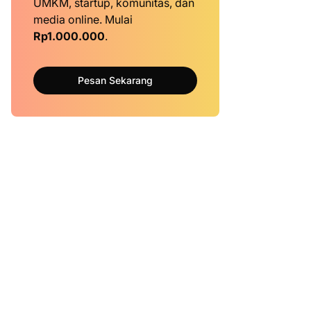
UMKM, startup, komunitas, dan
media online. Mulai
Rp1.000.000
.
Pesan Sekarang