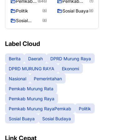
Pemkab
Pemkab
(646)
(1)
Murung
Murung
Politik
Sosial Buaya
(8)
(8)
Raya
RayaPemka
Sosial
(8)
b
Budaya
Label Cloud
Berita
Daerah
DPRD Murung Raya
DPRD MURUNG RAYA
Ekonomi
Nasional
Pemerintahan
Pemkab Murung Rata
Pemkab Murung Raya
Pemkab Murung RayaPemkab
Politik
Sosial Buaya
Sosial Budaya
Link Cepat