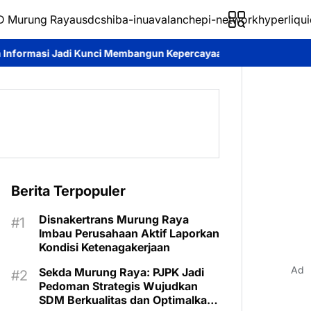
 Murung Raya
usdc
shiba-inu
avalanche
pi-network
hyperliqui
Membangun Kepercayaan Publik
Pemkab Murung Raya Tetapkan St
Berita Terpopuler
Disnakertrans Murung Raya
Imbau Perusahaan Aktif Laporkan
Kondisi Ketenagakerjaan
Ad
Sekda Murung Raya: PJPK Jadi
Pedoman Strategis Wujudkan
SDM Berkualitas dan Optimalkan