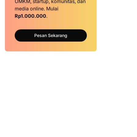
UMKM, startup, komunitas, dan
media online. Mulai
Rp1.000.000
.
Pesan Sekarang