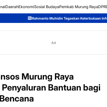
nal
Daerah
Ekonomi
Sosial Budaya
Pemkab Murung Raya
DPRD
nto Muhidin Tegaskan Keterbukaan Informasi Jadi Kunci Memba
Ad
insos Murung Raya
 Penyaluran Bantuan bagi
 Bencana