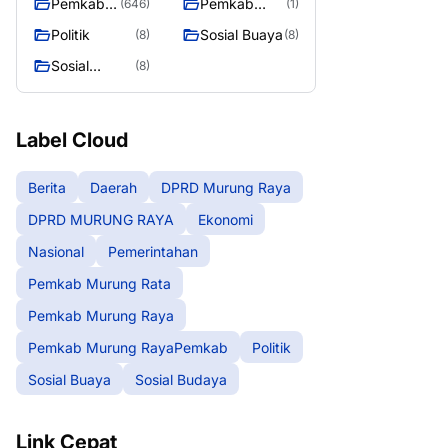
Pemkab
Pemkab
(646)
(1)
Murung
Murung
Politik
Sosial Buaya
(8)
(8)
Raya
RayaPemka
Sosial
(8)
b
Budaya
Label Cloud
Berita
Daerah
DPRD Murung Raya
DPRD MURUNG RAYA
Ekonomi
Nasional
Pemerintahan
Pemkab Murung Rata
Pemkab Murung Raya
Pemkab Murung RayaPemkab
Politik
Sosial Buaya
Sosial Budaya
Link Cepat