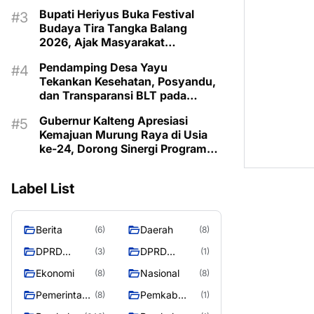
Bonus Demografi
Bupati Heriyus Buka Festival
Budaya Tira Tangka Balang
2026, Ajak Masyarakat
Lestarikan Budaya Dayak
Pendamping Desa Yayu
Tekankan Kesehatan, Posyandu,
dan Transparansi BLT pada
Musrenbangdes Muara Sumpoi
Gubernur Kalteng Apresiasi
Kemajuan Murung Raya di Usia
ke-24, Dorong Sinergi Program
untuk Kesejahteraan Masyarakat
Label List
Berita
Daerah
(6)
(8)
DPRD
DPRD
(3)
(1)
Murung
MURUNG
Ekonomi
Nasional
(8)
(8)
Raya
RAYA
Pemerintaha
Pemkab
(8)
(1)
n
Murung Rata