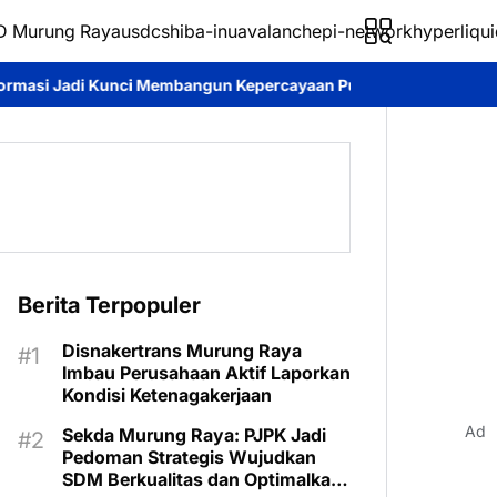
 Murung Raya
usdc
shiba-inu
avalanche
pi-network
hyperliqui
ngun Kepercayaan Publik
Pemkab Murung Raya Tetapkan Status 
Berita Terpopuler
Disnakertrans Murung Raya
Imbau Perusahaan Aktif Laporkan
Kondisi Ketenagakerjaan
Ad
Sekda Murung Raya: PJPK Jadi
Pedoman Strategis Wujudkan
SDM Berkualitas dan Optimalkan