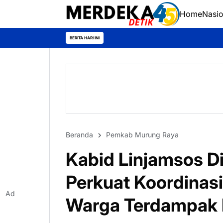
Home
Nasio
Rahma
BERITA HARI INI
Beranda
Pemkab Murung Raya
Kabid Linjamsos D
Perkuat Koordinasi
Ad
Warga Terdampak