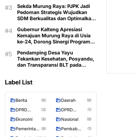
Lestarikan Budaya Dayak
Sekda Murung Raya: PJPK Jadi
Pedoman Strategis Wujudkan
SDM Berkualitas dan Optimalkan
Bonus Demografi
Gubernur Kalteng Apresiasi
Kemajuan Murung Raya di Usia
ke-24, Dorong Sinergi Program
untuk Kesejahteraan Masyarakat
Pendamping Desa Yayu
Tekankan Kesehatan, Posyandu,
dan Transparansi BLT pada
Musrenbangdes Muara Sumpoi
Label List
Berita
Daerah
(6)
(8)
DPRD
DPRD
(3)
(1)
Murung
MURUNG
Ekonomi
Nasional
(8)
(8)
Raya
RAYA
Pemerintaha
Pemkab
(8)
(1)
n
Murung Rata