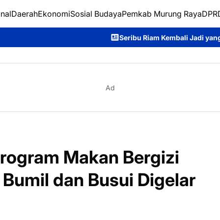
nal
Daerah
Ekonomi
Sosial Budaya
Pemkab Murung Raya
DPRD
Seribu Riam Kembali Jadi yang Terbaik, Sabet Juara U
Ad
Program Makan Bergizi
, Bumil dan Busui Digelar