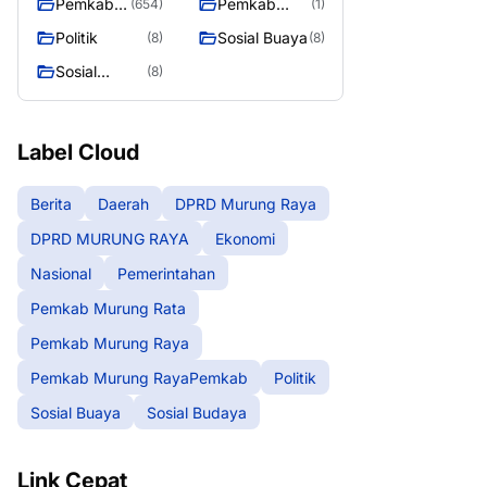
Pemkab
Pemkab
(654)
(1)
Murung
Murung
Politik
Sosial Buaya
(8)
(8)
Raya
RayaPemka
Sosial
(8)
b
Budaya
Label Cloud
Berita
Daerah
DPRD Murung Raya
DPRD MURUNG RAYA
Ekonomi
Nasional
Pemerintahan
Pemkab Murung Rata
Pemkab Murung Raya
Pemkab Murung RayaPemkab
Politik
Sosial Buaya
Sosial Budaya
Link Cepat