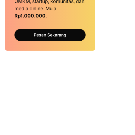
UMKM, startup, komunitas, dan
media online. Mulai
Rp1.000.000
.
Pesan Sekarang