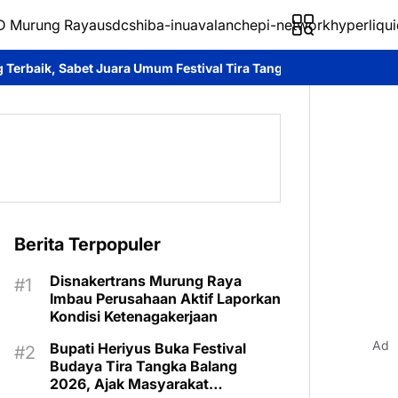
 Murung Raya
usdc
shiba-inu
avalanche
pi-network
hyperliqui
mum Festival Tira Tangka Balang 2026
Tampil Memukau, Barito T
Berita Terpopuler
Disnakertrans Murung Raya
Imbau Perusahaan Aktif Laporkan
Kondisi Ketenagakerjaan
Ad
Bupati Heriyus Buka Festival
Budaya Tira Tangka Balang
2026, Ajak Masyarakat