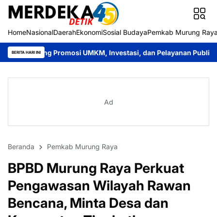
Home
Nasional
Daerah
Ekonomi
Sosial Budaya
Pemkab Murung Ray
omosi UMKM, Investasi, dan Pelayanan Publik
Bupati Heriyus 
BERITA HARI INI
Ad
Beranda
Pemkab Murung Raya
BPBD Murung Raya Perkuat
Pengawasan Wilayah Rawan
Bencana, Minta Desa dan