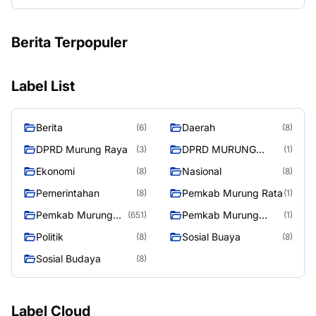
Berita Terpopuler
Label List
Berita
Daerah
(6)
(8)
DPRD Murung Raya
DPRD MURUNG
(3)
(1)
RAYA
Ekonomi
Nasional
(8)
(8)
Pemerintahan
Pemkab Murung Rata
(8)
(1)
Pemkab Murung
Pemkab Murung
(651)
(1)
Raya
RayaPemkab
Politik
Sosial Buaya
(8)
(8)
Sosial Budaya
(8)
Label Cloud