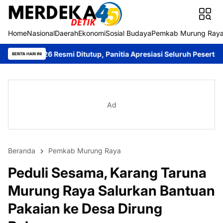
Home
Nasional
Daerah
Ekonomi
Sosial Budaya
Pemkab Murung Ray
esmi Ditutup, Panitia Apresiasi Seluruh Peserta
Bupati Heriyus
BERITA HARI INI
Ad
Beranda
Pemkab Murung Raya
Peduli Sesama, Karang Taruna
Murung Raya Salurkan Bantuan
Pakaian ke Desa Dirung