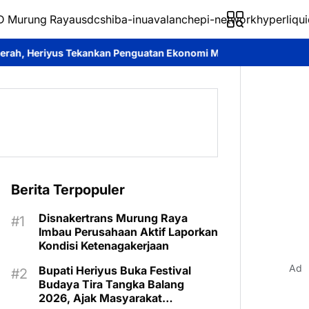
 Murung Raya
usdc
shiba-inu
avalanche
pi-network
hyperliqui
 Penguatan Ekonomi Masyarakat
Roy Chahyadi: Mura Expo 2026 J
Berita Terpopuler
Disnakertrans Murung Raya
Imbau Perusahaan Aktif Laporkan
Kondisi Ketenagakerjaan
Ad
Bupati Heriyus Buka Festival
Budaya Tira Tangka Balang
2026, Ajak Masyarakat