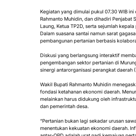
Kegiatan yang dimulai pukul 07.30 WIB ini
Rahmanto Muhidin, dan dihadiri Penjabat 
Laung, Ketua TP2D, serta sejumlah kepala 
Dalam suasana santai namun sarat gagasan
pembangunan pertanian berbasis kolaboras
Diskusi yang berlangsung interaktif mem
pengembangan sektor pertanian di Murung 
sinergi antarorganisasi perangkat daerah 
Wakil Bupati Rahmanto Muhidin menegaska
fondasi ketahanan ekonomi daerah. Menuru
melainkan harus didukung oleh infrastrukt
dan pemerintah desa.
“Pertanian bukan lagi sekadar urusan sawa
menentukan kekuatan ekonomi daerah. Infras
antar-OPD adalah urat nadi kemajuan perta