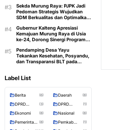
Lestarikan Budaya Dayak
Sekda Murung Raya: PJPK Jadi
Pedoman Strategis Wujudkan
SDM Berkualitas dan Optimalkan
Bonus Demografi
Gubernur Kalteng Apresiasi
Kemajuan Murung Raya di Usia
ke-24, Dorong Sinergi Program
untuk Kesejahteraan Masyarakat
Pendamping Desa Yayu
Tekankan Kesehatan, Posyandu,
dan Transparansi BLT pada
Musrenbangdes Muara Sumpoi
Label List
Berita
Daerah
(6)
(8)
DPRD
DPRD
(3)
(1)
Murung
MURUNG
Ekonomi
Nasional
(8)
(8)
Raya
RAYA
Pemerintaha
Pemkab
(8)
(1)
n
Murung Rata