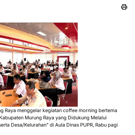
g Raya menggelar kegiatan coffee morning bertema
Kabupaten Murung Raya yang Didukung Melalui
 serta Desa/Kelurahan” di Aula Dinas PUPR, Rabu pagi