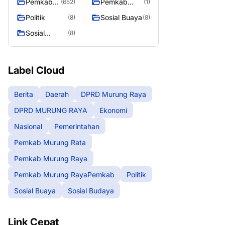
Pemkab
Pemkab
(652)
(1)
Murung
Murung
Politik
Sosial Buaya
(8)
(8)
Raya
RayaPemka
Sosial
(8)
b
Budaya
Label Cloud
Berita
Daerah
DPRD Murung Raya
DPRD MURUNG RAYA
Ekonomi
Nasional
Pemerintahan
Pemkab Murung Rata
Pemkab Murung Raya
Pemkab Murung RayaPemkab
Politik
Sosial Buaya
Sosial Budaya
Link Cepat