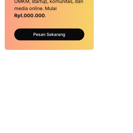
UMKM, startup, komunitas, dan
media online. Mulai
Rp1.000.000
.
Pesan Sekarang