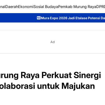
nal
Daerah
Ekonomi
Sosial Budaya
Pemkab Murung Raya
DPRD
Mura Expo 2026 Jadi Etalase Potensi Daerah, Heriyus Tekankan
Ad
rung Raya Perkuat Sinergi
Kolaborasi untuk Majukan