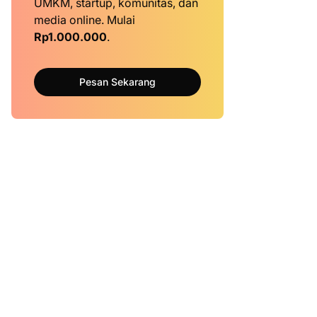
UMKM, startup, komunitas, dan
media online. Mulai
Rp1.000.000
.
Pesan Sekarang