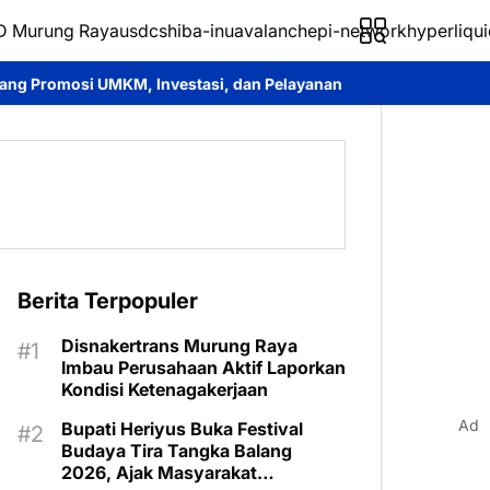
 Murung Raya
usdc
shiba-inu
avalanche
pi-network
hyperliqui
stasi, dan Pelayanan Publik
Bupati Heriyus Buka Mura Expo 2
Berita Terpopuler
Disnakertrans Murung Raya
Imbau Perusahaan Aktif Laporkan
Kondisi Ketenagakerjaan
Ad
Bupati Heriyus Buka Festival
Budaya Tira Tangka Balang
2026, Ajak Masyarakat