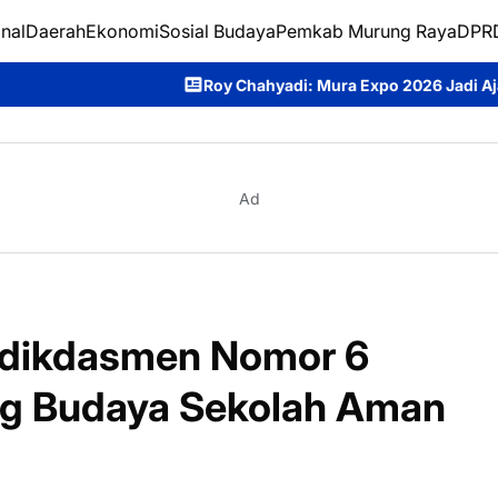
nal
Daerah
Ekonomi
Sosial Budaya
Pemkab Murung Raya
DPRD
Roy Chahyadi: Mura Expo 2026 Jadi Ajang Promosi UMKM, Inve
Ad
ndikdasmen Nomor 6
ng Budaya Sekolah Aman