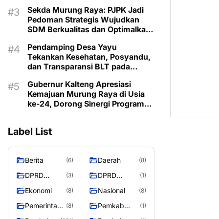
Lestarikan Budaya Dayak
Sekda Murung Raya: PJPK Jadi
Pedoman Strategis Wujudkan
SDM Berkualitas dan Optimalkan
Bonus Demografi
Pendamping Desa Yayu
Tekankan Kesehatan, Posyandu,
dan Transparansi BLT pada
Musrenbangdes Muara Sumpoi
Gubernur Kalteng Apresiasi
Kemajuan Murung Raya di Usia
ke-24, Dorong Sinergi Program
untuk Kesejahteraan Masyarakat
Label List
Berita
Daerah
(6)
(8)
DPRD
DPRD
(3)
(1)
Murung
MURUNG
Ekonomi
Nasional
(8)
(8)
Raya
RAYA
Pemerintaha
Pemkab
(8)
(1)
n
Murung Rata