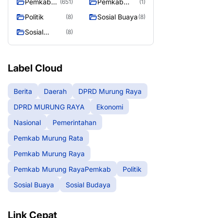
Pemkab
Pemkab
(651)
(1)
Murung
Murung
Politik
Sosial Buaya
(8)
(8)
Raya
RayaPemka
Sosial
(8)
b
Budaya
Label Cloud
Berita
Daerah
DPRD Murung Raya
DPRD MURUNG RAYA
Ekonomi
Nasional
Pemerintahan
Pemkab Murung Rata
Pemkab Murung Raya
Pemkab Murung RayaPemkab
Politik
Sosial Buaya
Sosial Budaya
Link Cepat