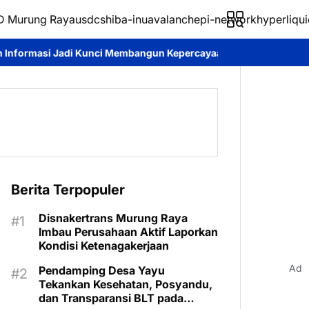
 Murung Raya
usdc
shiba-inu
avalanche
pi-network
hyperliqui
Membangun Kepercayaan Publik
Pemkab Murung Raya Tetapkan S
Berita Terpopuler
Disnakertrans Murung Raya
Imbau Perusahaan Aktif Laporkan
Kondisi Ketenagakerjaan
Ad
Pendamping Desa Yayu
Tekankan Kesehatan, Posyandu,
dan Transparansi BLT pada