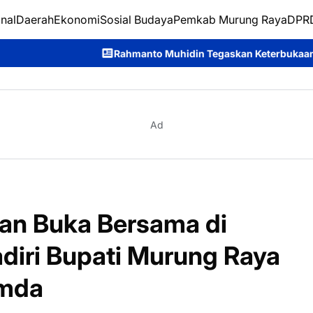
nal
Daerah
Ekonomi
Sosial Budaya
Pemkab Murung Raya
DPRD
Rahmanto Muhidin Tegaskan Keterbukaan Informasi Jadi Kunci 
Ad
an Buka Bersama di
diri Bupati Murung Raya
imda