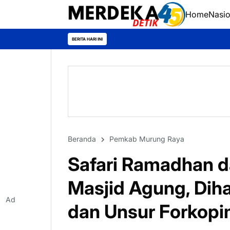
Home
Nasio
BERITA HARI INI
Beranda
Pemkab Murung Raya
Safari Ramadhan d
Masjid Agung, Diha
Ad
dan Unsur Forkop