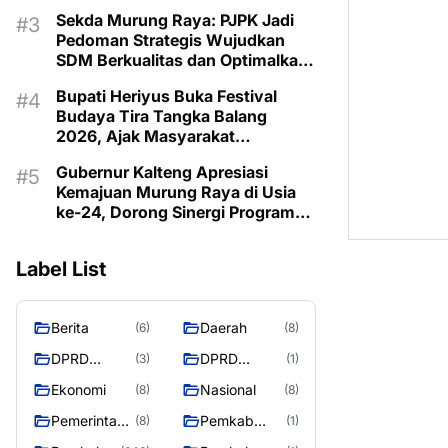
Musrenbangdes Muara Sumpoi
Sekda Murung Raya: PJPK Jadi
Pedoman Strategis Wujudkan
SDM Berkualitas dan Optimalkan
Bonus Demografi
Bupati Heriyus Buka Festival
Budaya Tira Tangka Balang
2026, Ajak Masyarakat
Lestarikan Budaya Dayak
Gubernur Kalteng Apresiasi
Kemajuan Murung Raya di Usia
ke-24, Dorong Sinergi Program
untuk Kesejahteraan Masyarakat
Label List
Berita
Daerah
(6)
(8)
DPRD
DPRD
(3)
(1)
Murung
MURUNG
Ekonomi
Nasional
(8)
(8)
Raya
RAYA
Pemerintaha
Pemkab
(8)
(1)
n
Murung Rata