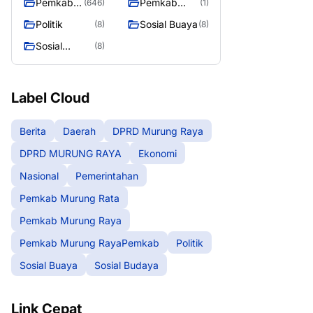
Pemkab
Pemkab
(646)
(1)
Murung
Murung
Politik
Sosial Buaya
(8)
(8)
Raya
RayaPemka
Sosial
(8)
b
Budaya
Label Cloud
Berita
Daerah
DPRD Murung Raya
DPRD MURUNG RAYA
Ekonomi
Nasional
Pemerintahan
Pemkab Murung Rata
Pemkab Murung Raya
Pemkab Murung RayaPemkab
Politik
Sosial Buaya
Sosial Budaya
Link Cepat