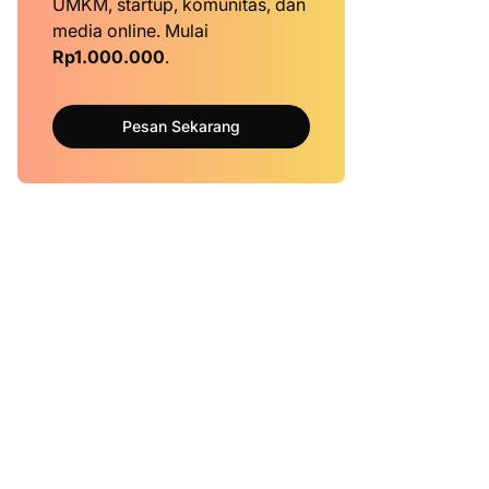
UMKM, startup, komunitas, dan
media online. Mulai
Rp1.000.000
.
Pesan Sekarang