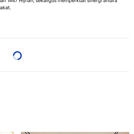
 1447 Hijriah, sekaligus memperkuat sinergi antara
akat.