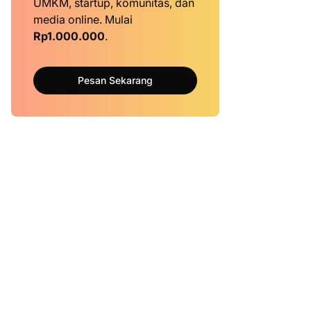
UMKM, startup, komunitas, dan
media online. Mulai
Rp1.000.000
.
Pesan Sekarang