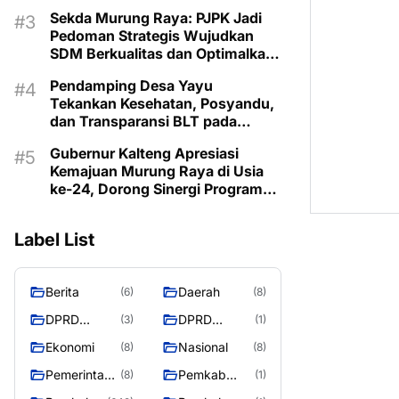
Lestarikan Budaya Dayak
Sekda Murung Raya: PJPK Jadi
Pedoman Strategis Wujudkan
SDM Berkualitas dan Optimalkan
Bonus Demografi
Pendamping Desa Yayu
Tekankan Kesehatan, Posyandu,
dan Transparansi BLT pada
Musrenbangdes Muara Sumpoi
Gubernur Kalteng Apresiasi
Kemajuan Murung Raya di Usia
ke-24, Dorong Sinergi Program
untuk Kesejahteraan Masyarakat
Label List
Berita
Daerah
(6)
(8)
DPRD
DPRD
(3)
(1)
Murung
MURUNG
Ekonomi
Nasional
(8)
(8)
Raya
RAYA
Pemerintaha
Pemkab
(8)
(1)
n
Murung Rata