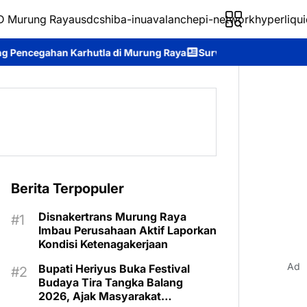
 Murung Raya
usdc
shiba-inu
avalanche
pi-network
hyperliqui
urung Raya
Survei Kepuasan Masyarakat Buktikan Kinerja Disdu
Berita Terpopuler
Disnakertrans Murung Raya
Imbau Perusahaan Aktif Laporkan
Kondisi Ketenagakerjaan
Ad
Bupati Heriyus Buka Festival
Budaya Tira Tangka Balang
2026, Ajak Masyarakat