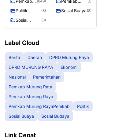
Pemkab
Pemkab
(649)
(1)
Murung
Murung
Politik
Sosial Buaya
(8)
(8)
Raya
RayaPemka
Sosial
(8)
b
Budaya
Label Cloud
Berita
Daerah
DPRD Murung Raya
DPRD MURUNG RAYA
Ekonomi
Nasional
Pemerintahan
Pemkab Murung Rata
Pemkab Murung Raya
Pemkab Murung RayaPemkab
Politik
Sosial Buaya
Sosial Budaya
Link Cepat