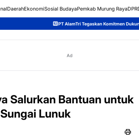
nal
Daerah
Ekonomi
Sosial Budaya
Pemkab Murung Raya
DPRD
T AlamTri Tegaskan Komitmen Dukung Pencegahan Karhutla di M
Ad
a Salurkan Bantuan untuk
 Sungai Lunuk