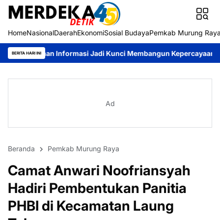
Home
Nasional
Daerah
Ekonomi
Sosial Budaya
Pemkab Murung Ray
 Informasi Jadi Kunci Membangun Kepercayaan Publik
Pemkab 
BERITA HARI INI
Ad
Beranda
Pemkab Murung Raya
Camat Anwari Noofriansyah
Hadiri Pembentukan Panitia
PHBI di Kecamatan Laung