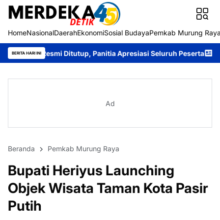
Home
Nasional
Daerah
Ekonomi
Sosial Budaya
Pemkab Murung Ray
 Ditutup, Panitia Apresiasi Seluruh Peserta
Bupati Heriyus Tut
BERITA HARI INI
Ad
Beranda
Pemkab Murung Raya
Bupati Heriyus Launching
Objek Wisata Taman Kota Pasir
Putih