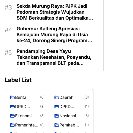
Lestarikan Budaya Dayak
Sekda Murung Raya: PJPK Jadi
Pedoman Strategis Wujudkan
SDM Berkualitas dan Optimalkan
Bonus Demografi
Gubernur Kalteng Apresiasi
Kemajuan Murung Raya di Usia
ke-24, Dorong Sinergi Program
untuk Kesejahteraan Masyarakat
Pendamping Desa Yayu
Tekankan Kesehatan, Posyandu,
dan Transparansi BLT pada
Musrenbangdes Muara Sumpoi
Label List
Berita
Daerah
(6)
(8)
DPRD
DPRD
(3)
(1)
Murung
MURUNG
Ekonomi
Nasional
(8)
(8)
Raya
RAYA
Pemerintaha
Pemkab
(8)
(1)
n
Murung Rata