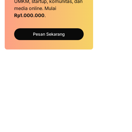
UMKM, startup, komunitas, dan
media online. Mulai
Rp1.000.000
.
Pesan Sekarang