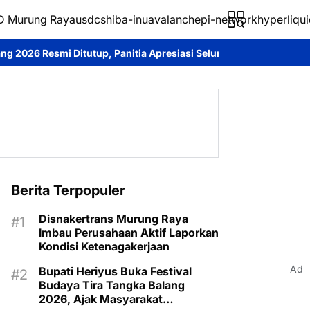
 Murung Raya
usdc
shiba-inu
avalanche
pi-network
hyperliqui
 Panitia Apresiasi Seluruh Peserta
Bupati Heriyus Tutup Festiv
Berita Terpopuler
Disnakertrans Murung Raya
Imbau Perusahaan Aktif Laporkan
Kondisi Ketenagakerjaan
Ad
Bupati Heriyus Buka Festival
Budaya Tira Tangka Balang
2026, Ajak Masyarakat