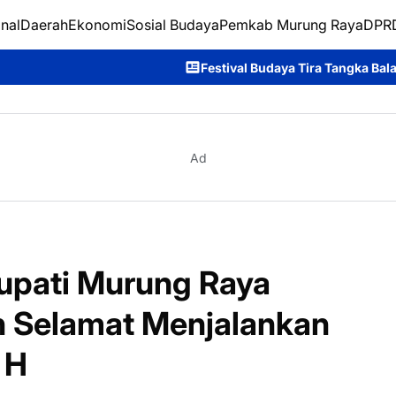
nal
Daerah
Ekonomi
Sosial Budaya
Pemkab Murung Raya
DPRD
Festival Budaya Tira Tangka Balang 2026 Resmi Ditutup,
Ad
Bupati Murung Raya
 Selamat Menjalankan
 H