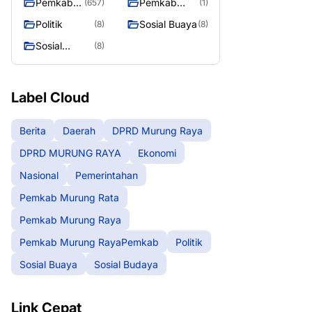
Pemkab
Pemkab
(657)
(1)
Murung
Murung
Politik
Sosial Buaya
(8)
(8)
Raya
RayaPemka
Sosial
(8)
b
Budaya
Label Cloud
Berita
Daerah
DPRD Murung Raya
DPRD MURUNG RAYA
Ekonomi
Nasional
Pemerintahan
Pemkab Murung Rata
Pemkab Murung Raya
Pemkab Murung RayaPemkab
Politik
Sosial Buaya
Sosial Budaya
Link Cepat