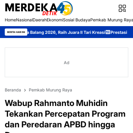
Home
Nasional
Daerah
Ekonomi
Sosial Budaya
Pemkab Murung Ray
lang 2026, Raih Juara II Tari Kreasi
Prestasi Membanggakan, Lau
BERITA HARI INI
Ad
Beranda
Pemkab Murung Raya
Wabup Rahmanto Muhidin
Tekankan Percepatan Program
dan Peredaran APBD hingga