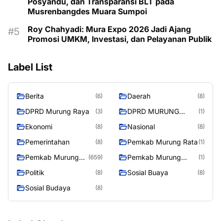
Posyandu, dan Transparansi BLT pada
Musrenbangdes Muara Sumpoi
Roy Chahyadi: Mura Expo 2026 Jadi Ajang
Promosi UMKM, Investasi, dan Pelayanan Publik
Label List
Berita
Daerah
(6)
(8)
DPRD Murung Raya
DPRD MURUNG
(3)
(1)
RAYA
Ekonomi
Nasional
(8)
(8)
Pemerintahan
Pemkab Murung Rata
(8)
(1)
Pemkab Murung
Pemkab Murung
(659)
(1)
Raya
RayaPemkab
Politik
Sosial Buaya
(8)
(8)
Sosial Budaya
(8)