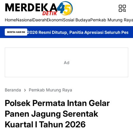
Home
Nasional
Daerah
Ekonomi
Sosial Budaya
Pemkab Murung Ray
26 Resmi Ditutup, Panitia Apresiasi Seluruh Peserta
Bupati Her
BERITA HARI INI
Ad
Beranda
Pemkab Murung Raya
Polsek Permata Intan Gelar
Panen Jagung Serentak
Kuartal I Tahun 2026