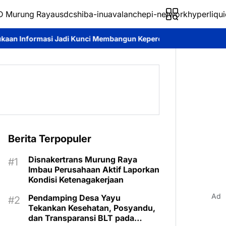
 Murung Raya
usdc
shiba-inu
avalanche
pi-network
hyperliqui
nci Membangun Kepercayaan Publik
Pemkab Murung Raya Tetapk
Berita Terpopuler
Disnakertrans Murung Raya
Imbau Perusahaan Aktif Laporkan
Kondisi Ketenagakerjaan
Ad
Pendamping Desa Yayu
Tekankan Kesehatan, Posyandu,
dan Transparansi BLT pada