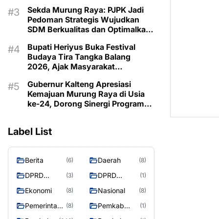
Musrenbangdes Muara Sumpoi
Sekda Murung Raya: PJPK Jadi
Pedoman Strategis Wujudkan
SDM Berkualitas dan Optimalkan
Bonus Demografi
Bupati Heriyus Buka Festival
Budaya Tira Tangka Balang
2026, Ajak Masyarakat
Lestarikan Budaya Dayak
Gubernur Kalteng Apresiasi
Kemajuan Murung Raya di Usia
ke-24, Dorong Sinergi Program
untuk Kesejahteraan Masyarakat
Label List
Berita
Daerah
(6)
(8)
DPRD
DPRD
(3)
(1)
Murung
MURUNG
Ekonomi
Nasional
(8)
(8)
Raya
RAYA
Pemerintaha
Pemkab
(8)
(1)
n
Murung Rata