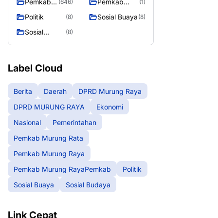
Pemkab
Pemkab
(646)
(1)
Murung
Murung
Politik
Sosial Buaya
(8)
(8)
Raya
RayaPemka
Sosial
(8)
b
Budaya
Label Cloud
Berita
Daerah
DPRD Murung Raya
DPRD MURUNG RAYA
Ekonomi
Nasional
Pemerintahan
Pemkab Murung Rata
Pemkab Murung Raya
Pemkab Murung RayaPemkab
Politik
Sosial Buaya
Sosial Budaya
Link Cepat