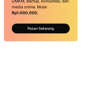
UMKM, startup, komunitas, dan
media online. Mulai
Rp1.000.000
.
Pesan Sekarang