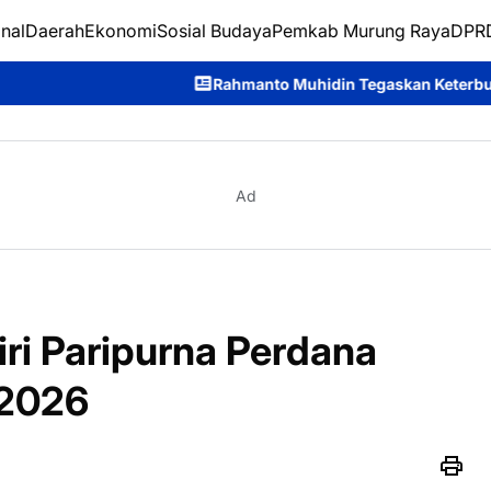
nal
Daerah
Ekonomi
Sosial Budaya
Pemkab Murung Raya
DPRD
Rahmanto Muhidin Tegaskan Keterbukaan Informasi Jadi Ku
Ad
ri Paripurna Perdana
 2026