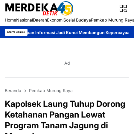
Home
Nasional
Daerah
Ekonomi
Sosial Budaya
Pemkab Murung Ray
nformasi Jadi Kunci Membangun Kepercayaan Publik
Pemkab Mu
BERITA HARI INI
Ad
Beranda
Pemkab Murung Raya
Kapolsek Laung Tuhup Dorong
Ketahanan Pangan Lewat
Program Tanam Jagung di