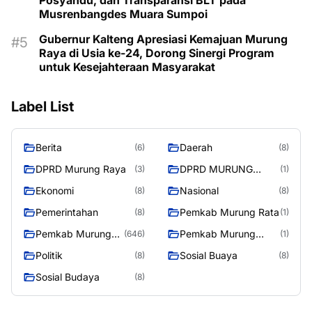
Posyandu, dan Transparansi BLT pada
Musrenbangdes Muara Sumpoi
Gubernur Kalteng Apresiasi Kemajuan Murung
Raya di Usia ke-24, Dorong Sinergi Program
untuk Kesejahteraan Masyarakat
Label List
Berita
Daerah
(6)
(8)
DPRD Murung Raya
DPRD MURUNG
(3)
(1)
RAYA
Ekonomi
Nasional
(8)
(8)
Pemerintahan
Pemkab Murung Rata
(8)
(1)
Pemkab Murung
Pemkab Murung
(646)
(1)
Raya
RayaPemkab
Politik
Sosial Buaya
(8)
(8)
Sosial Budaya
(8)