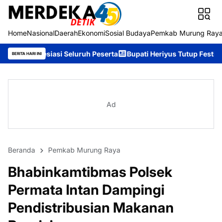
Home
Nasional
Daerah
Ekonomi
Sosial Budaya
Pemkab Murung Ray
si Seluruh Peserta
Bupati Heriyus Tutup Festival Budaya Tira 
BERITA HARI INI
Ad
Beranda
Pemkab Murung Raya
Bhabinkamtibmas Polsek
Permata Intan Dampingi
Pendistribusian Makanan