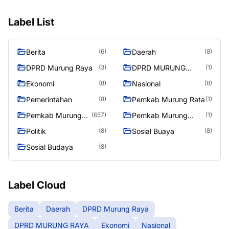
Label List
Berita
Daerah
(6)
(8)
DPRD Murung Raya
DPRD MURUNG
(3)
(1)
RAYA
Ekonomi
Nasional
(8)
(8)
Pemerintahan
Pemkab Murung Rata
(8)
(1)
Pemkab Murung
Pemkab Murung
(657)
(1)
Raya
RayaPemkab
Politik
Sosial Buaya
(8)
(8)
Sosial Budaya
(8)
Label Cloud
Berita
Daerah
DPRD Murung Raya
DPRD MURUNG RAYA
Ekonomi
Nasional