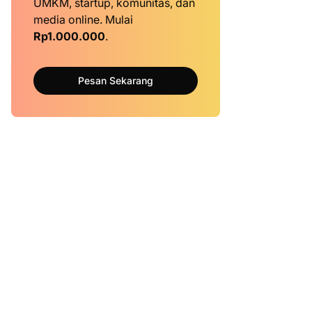
UMKM, startup, komunitas, dan
media online. Mulai
Rp1.000.000
.
Pesan Sekarang