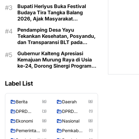
Bonus Demografi
Bupati Heriyus Buka Festival
Budaya Tira Tangka Balang
2026, Ajak Masyarakat
Lestarikan Budaya Dayak
Pendamping Desa Yayu
Tekankan Kesehatan, Posyandu,
dan Transparansi BLT pada
Musrenbangdes Muara Sumpoi
Gubernur Kalteng Apresiasi
Kemajuan Murung Raya di Usia
ke-24, Dorong Sinergi Program
untuk Kesejahteraan Masyarakat
Label List
Berita
Daerah
(6)
(8)
DPRD
DPRD
(3)
(1)
Murung
MURUNG
Ekonomi
Nasional
(8)
(8)
Raya
RAYA
Pemerintaha
Pemkab
(8)
(1)
n
Murung Rata