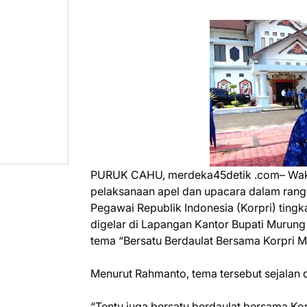
PURUK CAHU, merdeka45detik .com– Wakil
pelaksanaan apel dan upacara dalam rang
Pegawai Republik Indonesia (Korpri) ting
digelar di Lapangan Kantor Bupati Murun
tema “Bersatu Berdaulat Bersama Korpri 
Menurut Rahmanto, tema tersebut sejala
“Tentu juga bersatu berdaulat bersama K