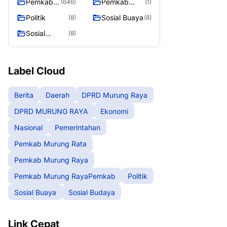
Pemkab
Pemkab
(646)
(1)
Murung
Murung
Politik
Sosial Buaya
(8)
(8)
Raya
RayaPemka
Sosial
(8)
b
Budaya
Label Cloud
Berita
Daerah
DPRD Murung Raya
DPRD MURUNG RAYA
Ekonomi
Nasional
Pemerintahan
Pemkab Murung Rata
Pemkab Murung Raya
Pemkab Murung RayaPemkab
Politik
Sosial Buaya
Sosial Budaya
Link Cepat