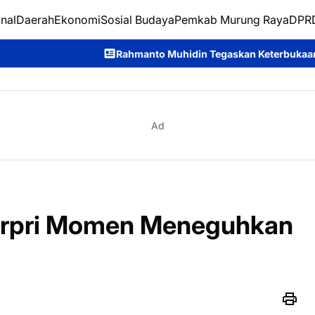
nal
Daerah
Ekonomi
Sosial Budaya
Pemkab Murung Raya
DPRD
hmanto Muhidin Tegaskan Keterbukaan Informasi Jadi Kunci Me
Ad
orpri Momen Meneguhkan