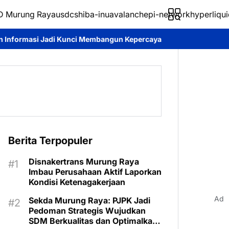
 Murung Raya
usdc
shiba-inu
avalanche
pi-network
hyperliqui
mbangun Kepercayaan Publik
Pemkab Murung Raya Tetapkan Stat
Berita Terpopuler
Disnakertrans Murung Raya
Imbau Perusahaan Aktif Laporkan
Kondisi Ketenagakerjaan
Ad
Sekda Murung Raya: PJPK Jadi
Pedoman Strategis Wujudkan
SDM Berkualitas dan Optimalkan