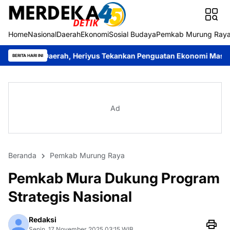
Home
Nasional
Daerah
Ekonomi
Sosial Budaya
Pemkab Murung Ray
rah, Heriyus Tekankan Penguatan Ekonomi Masyarakat
Roy Chah
BERITA HARI INI
Ad
Beranda
Pemkab Murung Raya
Pemkab Mura Dukung Program
Strategis Nasional
Redaksi
Senin, 17 November 2025 03:15 WIB