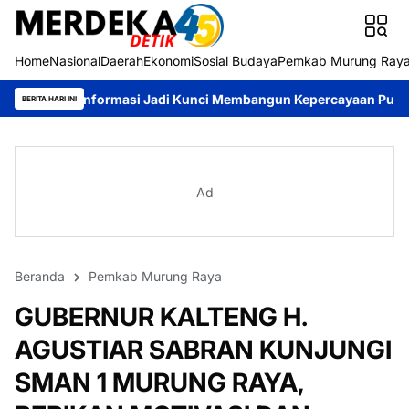
Home
Nasional
Daerah
Ekonomi
Sosial Budaya
Pemkab Murung Ray
masi Jadi Kunci Membangun Kepercayaan Publik
Pemkab Murung
BERITA HARI INI
Ad
Beranda
Pemkab Murung Raya
GUBERNUR KALTENG H.
AGUSTIAR SABRAN KUNJUNGI
SMAN 1 MURUNG RAYA,