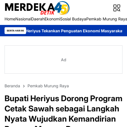
Home
Nasional
Daerah
Ekonomi
Sosial Budaya
Pemkab Murung Ray
iyus Tekankan Penguatan Ekonomi Masyarakat
Roy Chahyadi: Mur
BERITA HARI INI
Ad
Beranda
Pemkab Murung Raya
Bupati Heriyus Dorong Program
Cetak Sawah sebagai Langkah
Nyata Wujudkan Kemandirian