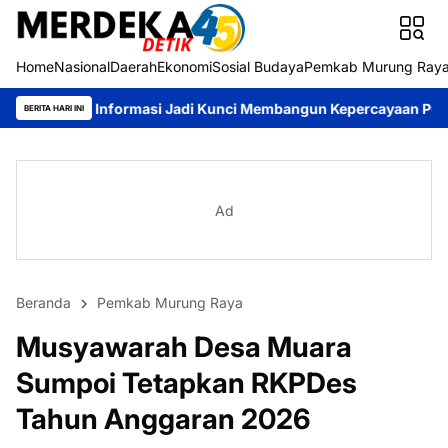
Home
Nasional
Daerah
Ekonomi
Sosial Budaya
Pemkab Murung Ray
rmasi Jadi Kunci Membangun Kepercayaan Publik
Pemkab Murun
BERITA HARI INI
Ad
Beranda
Pemkab Murung Raya
Musyawarah Desa Muara
Sumpoi Tetapkan RKPDes
Tahun Anggaran 2026