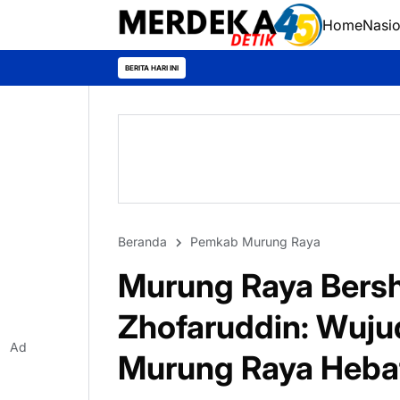
Home
Nasio
BERITA HARI INI
Beranda
Pemkab Murung Raya
Murung Raya Bersh
Zhofaruddin: Wuj
Ad
Murung Raya Hebat