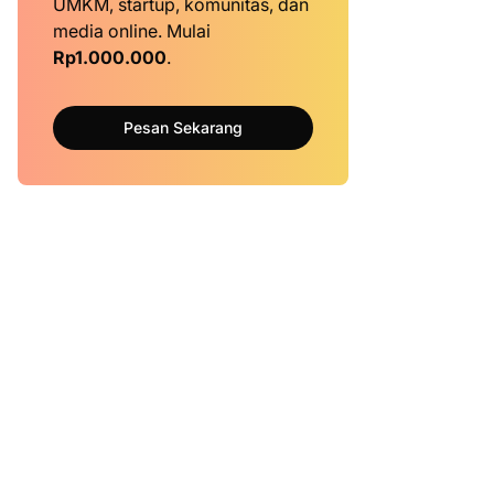
UMKM, startup, komunitas, dan
media online. Mulai
Rp1.000.000
.
Pesan Sekarang