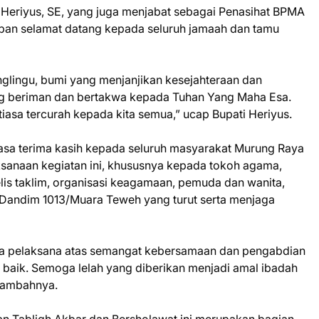
Heriyus, SE, yang juga menjabat sebagai Penasihat BPMA
apan selamat datang kepada seluruh jamaah dan tamu
nglingu, bumi yang menjanjikan kesejahteraan dan
ng beriman dan bertakwa kepada Tuhan Yang Maha Esa.
sa tercurah kepada kita semua,” ucap Bupati Heriyus.
rasa terima kasih kepada seluruh masyarakat Murung Raya
ksanaan kegiatan ini, khususnya kepada tokoh agama,
lis taklim, organisasi keagamaan, pemuda dan wanita,
 Dandim 1013/Muara Teweh yang turut serta menjaga
itia pelaksana atas semangat kebersamaan dan pengabdian
n baik. Semoga lelah yang diberikan menjadi amal ibadah
tambahnya.
n Tabligh Akbar dan Bersholawat ini merupakan bagian