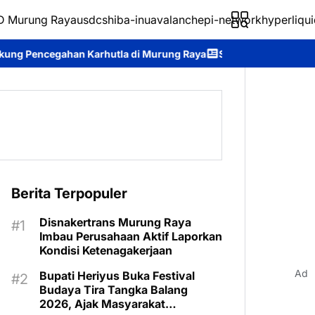
 Murung Raya
usdc
shiba-inu
avalanche
pi-network
hyperliqui
tla di Murung Raya
Survei Kepuasan Masyarakat Buktikan Kine
Berita Terpopuler
Disnakertrans Murung Raya
Imbau Perusahaan Aktif Laporkan
Kondisi Ketenagakerjaan
Ad
Bupati Heriyus Buka Festival
Budaya Tira Tangka Balang
2026, Ajak Masyarakat