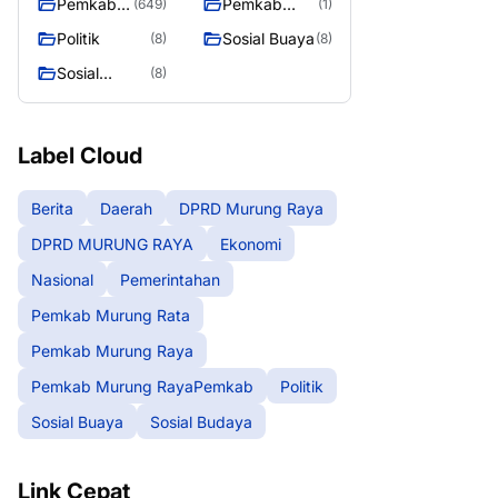
Pemkab
Pemkab
(649)
(1)
Murung
Murung
Politik
Sosial Buaya
(8)
(8)
Raya
RayaPemka
Sosial
(8)
b
Budaya
Label Cloud
Berita
Daerah
DPRD Murung Raya
DPRD MURUNG RAYA
Ekonomi
Nasional
Pemerintahan
Pemkab Murung Rata
Pemkab Murung Raya
Pemkab Murung RayaPemkab
Politik
Sosial Buaya
Sosial Budaya
Link Cepat