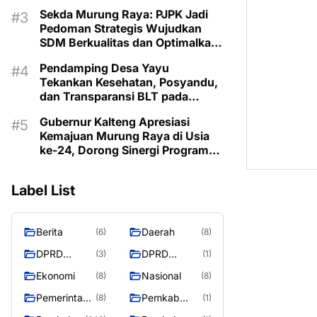
Lestarikan Budaya Dayak
Sekda Murung Raya: PJPK Jadi
Pedoman Strategis Wujudkan
SDM Berkualitas dan Optimalkan
Bonus Demografi
Pendamping Desa Yayu
Tekankan Kesehatan, Posyandu,
dan Transparansi BLT pada
Musrenbangdes Muara Sumpoi
Gubernur Kalteng Apresiasi
Kemajuan Murung Raya di Usia
ke-24, Dorong Sinergi Program
untuk Kesejahteraan Masyarakat
Label List
Berita
Daerah
(6)
(8)
DPRD
DPRD
(3)
(1)
Murung
MURUNG
Ekonomi
Nasional
(8)
(8)
Raya
RAYA
Pemerintaha
Pemkab
(8)
(1)
n
Murung Rata