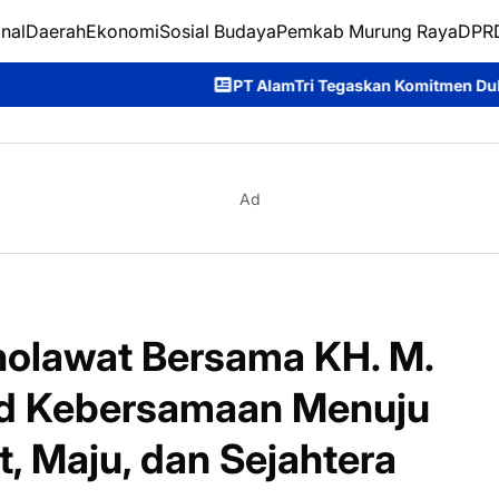
nal
Daerah
Ekonomi
Sosial Budaya
Pemkab Murung Raya
DPRD
PT AlamTri Tegaskan Komitmen Dukung Pencegahan Karhu
Ad
olawat Bersama KH. M.
ud Kebersamaan Menuju
, Maju, dan Sejahtera