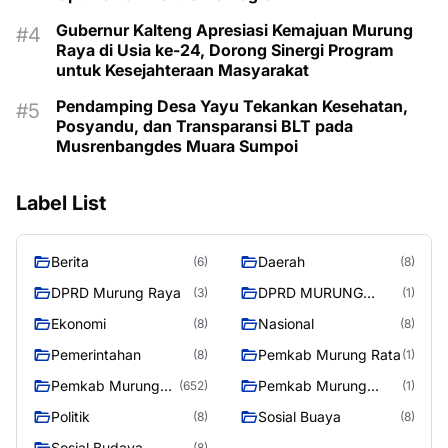
Gubernur Kalteng Apresiasi Kemajuan Murung
Raya di Usia ke-24, Dorong Sinergi Program
untuk Kesejahteraan Masyarakat
Pendamping Desa Yayu Tekankan Kesehatan,
Posyandu, dan Transparansi BLT pada
Musrenbangdes Muara Sumpoi
Label List
Berita
Daerah
(6)
(8)
DPRD Murung Raya
DPRD MURUNG
(3)
(1)
RAYA
Ekonomi
Nasional
(8)
(8)
Pemerintahan
Pemkab Murung Rata
(8)
(1)
Pemkab Murung
Pemkab Murung
(652)
(1)
Raya
RayaPemkab
Politik
Sosial Buaya
(8)
(8)
Sosial Budaya
(8)