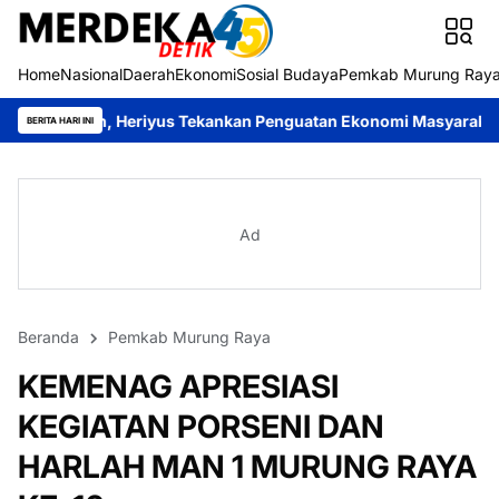
Home
Nasional
Daerah
Ekonomi
Sosial Budaya
Pemkab Murung Ray
eriyus Tekankan Penguatan Ekonomi Masyarakat
Roy Chahyadi: 
BERITA HARI INI
Ad
Beranda
Pemkab Murung Raya
KEMENAG APRESIASI
KEGIATAN PORSENI DAN
HARLAH MAN 1 MURUNG RAYA